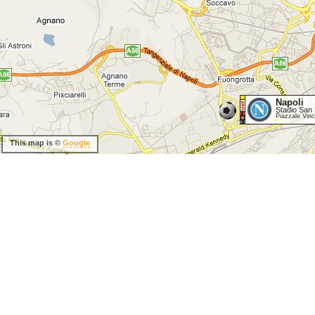
Napoli
Stadio San
Piazzale Vin
This map is ©
Google